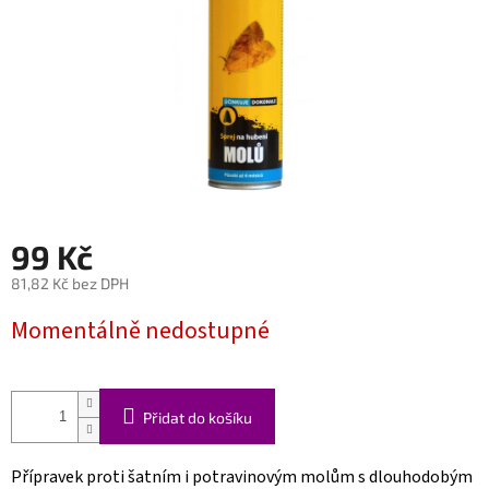
99 Kč
81,82 Kč bez DPH
Měrná
Momentálně nedostupné
cena:
Přidat do košíku
Přípravek proti šatním i potravinovým molům s dlouhodobým