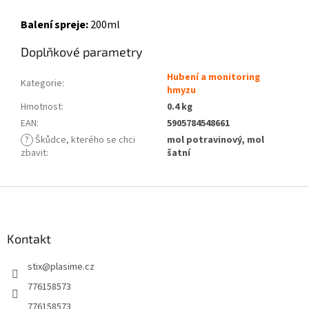
Balení spreje:
200ml
Doplňkové parametry
Hubení a monitoring
Kategorie
:
hmyzu
Hmotnost
:
0.4 kg
EAN
:
5905784548661
?
Škůdce, kterého se chci
mol potravinový, mol
zbavit
:
šatní
Z
á
p
a
Kontakt
t
stix
@
plasime.cz
í
776158573
776158573