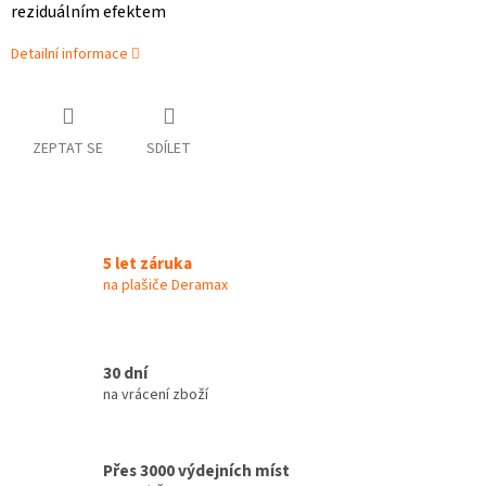
reziduálním efektem
Detailní informace
ZEPTAT SE
SDÍLET
5 let záruka
na plašiče Deramax
30 dní
na vrácení zboží
Přes 3000 výdejních míst