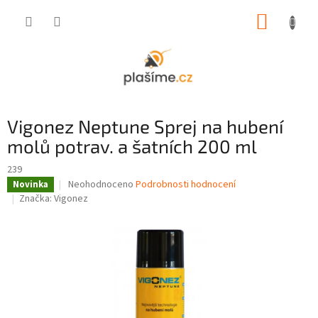
Přejít
NÁKUP
na
obsah
KOŠÍK
Vigonez Neptune Sprej na hubení
molů potrav. a šatních 200 ml
239
Průměrné
Neohodnoceno
Podrobnosti hodnocení
Novinka
hodnocení
Značka:
Vigonez
produktu
je
0,0
z
5
hvězdiček.