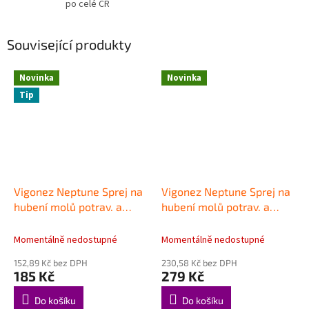
po celé ČR
Související produkty
Novinka
Novinka
Tip
Vigonez Neptune Sprej na
Vigonez Neptune Sprej na
hubení molů potrav. a
hubení molů potrav. a
šatních 400 ml
šatních 600 ml
Momentálně nedostupné
Momentálně nedostupné
152,89 Kč bez DPH
230,58 Kč bez DPH
185 Kč
279 Kč
Do košíku
Do košíku