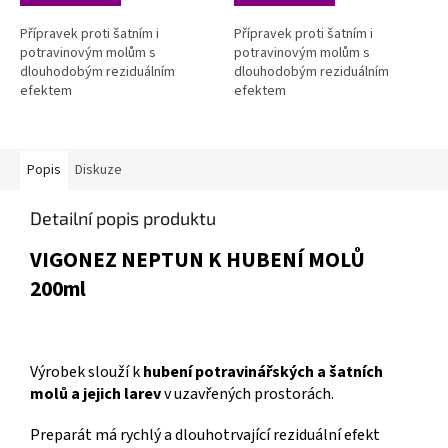
Přípravek proti šatním i
Přípravek proti šatním i
potravinovým molům s
potravinovým molům s
dlouhodobým reziduálním
dlouhodobým reziduálním
efektem
efektem
Popis
Diskuze
Detailní popis produktu
VIGONEZ NEPTUN K HUBENÍ MOLŮ
200ml
Výrobek slouží k
hubení potravinářských a šatních
molů a jejich larev
v uzavřených prostorách.
Preparát má rychlý a dlouhotrvající reziduální efekt