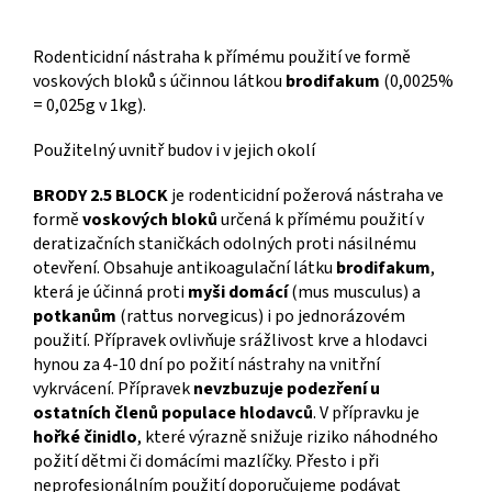
Rodenticidní nástraha k přímému použití ve formě
voskových bloků s účinnou látkou
brodifakum
(0,0025%
= 0,025g v 1kg).
Použitelný uvnitř budov i v jejich okolí
BRODY 2.5 BLOCK
je rodenticidní požerová nástraha ve
formě
voskových bloků
určená k přímému použití v
deratizačních staničkách odolných proti násilnému
otevření. Obsahuje antikoagulační látku
brodifakum
,
která je účinná proti
myši domácí
(mus musculus) a
potkanům
(rattus norvegicus) i po jednorázovém
použití. Přípravek ovlivňuje srážlivost krve a hlodavci
hynou za 4-10 dní po požití nástrahy na vnitřní
vykrvácení. Přípravek
nevzbuzuje podezření u
ostatních členů populace hlodavců
. V přípravku je
hořké činidlo
, které výrazně snižuje riziko náhodného
požití dětmi či domácími mazlíčky. Přesto i při
neprofesionálním použití doporučujeme podávat