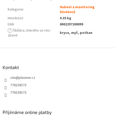
Hubení a monitoring
Kategorie
:
hlodavců
Hmotnost
:
0.35 kg
EAN
:
8002297200899
?
Škůdce, kterého se chci
krysa, myš, potkan
zbavit
:
Z
á
p
a
Kontakt
t
stix
@
plasime.cz
í
776158573
776158573
Přijímáme online platby