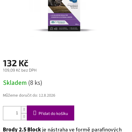
132 Kč
109,09 Kč bez DPH
Měrná
Skladem
(8 ks)
cena:
Můžeme doručit do:
12.8.2026
Přidat do košíku
Brody 2.5 Block
je nástraha ve formě parafinových