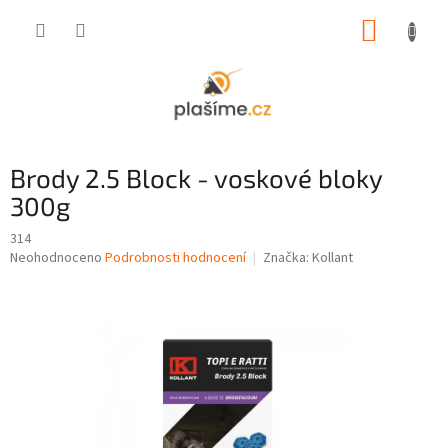
Přejít
NÁKUP
na
obsah
KOŠÍK
Brody 2.5 Block - voskové bloky
300g
314
Průměrné
Neohodnoceno
Podrobnosti hodnocení
Značka:
Kollant
hodnocení
produktu
je
0,0
z
5
hvězdiček.