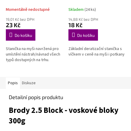
Momentálně nedostupné
Skladem
(24 ks)
19,01 Kč bez DPH
14,88 Kč bez DPH
23 Kč
18 Kč
Do košíku
Do košíku
Stanička na myši navržená pro
Základní deratizační stanička s
umístění nástrah/návnad všech
víčkem v ceně na myši i potkany
typů dostupných na trhu.
Popis
Diskuze
Detailní popis produktu
Brody 2.5 Block - voskové bloky
300g