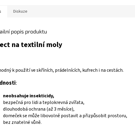
s
Diskuze
ailní popis produktu
fect na textilní moly
hodný k použití ve skříních, prádelnících, kufrech i na cestách.
dnosti
:
neobsahuje insekticidy,
bezpečná pro lidi a teplokrevná zvířata,
dlouhodobá ochrana (až 3 měsíce),
domeček se může libovolně postavit a přizpůsobit prostoru,
bez znatelné vůně.