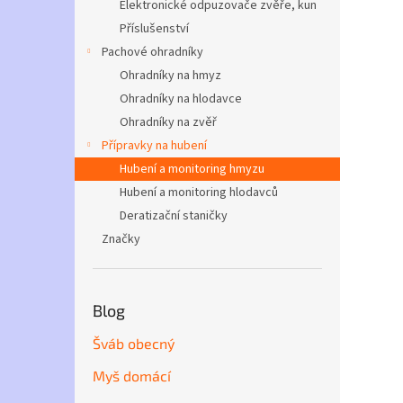
n
Elektronické odpuzovače zvěře, kun
e
Příslušenství
l
Pachové ohradníky
Ohradníky na hmyz
Ohradníky na hlodavce
Ohradníky na zvěř
Přípravky na hubení
Hubení a monitoring hmyzu
Hubení a monitoring hlodavců
Deratizační staničky
Značky
Blog
Šváb obecný
Myš domácí