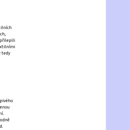
ilních
ch,
řilepili
xtilními
e tedy
epivého
venou
í.
hodně
d.