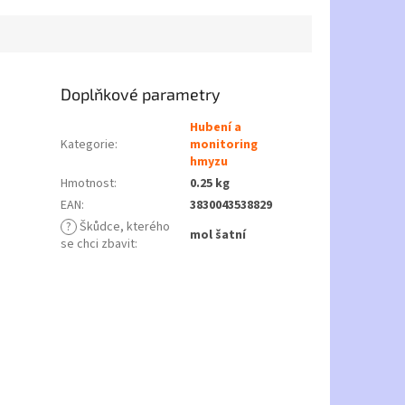
Doplňkové parametry
Hubení a
Kategorie
:
monitoring
hmyzu
Hmotnost
:
0.25 kg
EAN
:
3830043538829
?
Škůdce, kterého
mol šatní
se chci zbavit
: