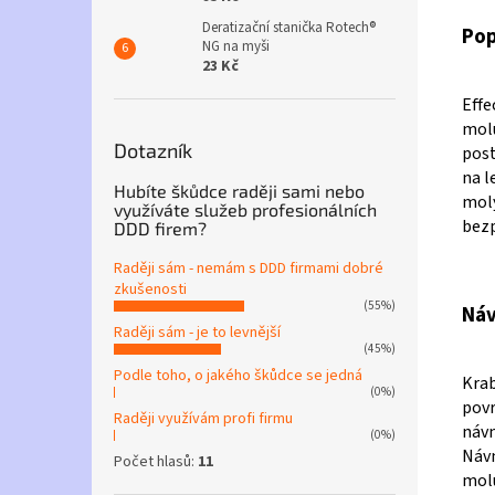
Deratizační stanička Rotech®
Pop
NG na myši
23 Kč
Effe
molů
Dotazník
post
na l
Hubíte škůdce raději sami nebo
moly
využíváte služeb profesionálních
bezp
DDD firem?
Raději sám - nemám s DDD firmami dobré
zkušenosti
(55%)
Náv
Raději sám - je to levnější
(45%)
Podle toho, o jakého škůdce se jedná
Krab
(0%)
povr
Raději využívám profi firmu
návn
(0%)
Návn
Počet hlasů:
11
molů