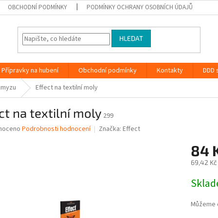
OBCHODNÍ PODMÍNKY
PODMÍNKY OCHRANY OSOBNÍCH ÚDAJŮ
HLEDAT
Přípravky na hubení
Obchodní podmínky
Kontakty
DDD s
 hmyzu
Effect na textilní moly
ct na textilní moly
299
né
noceno
Podrobnosti hodnocení
Značka:
Effect
ní
84 
u
69,42 Kč
Měrná
Skla
cena:
ek.
Můžeme d