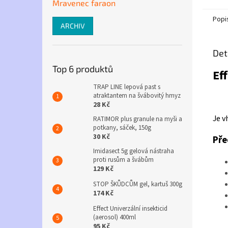
Mravenec faraon
Popi
ARCHIV
Det
Top 6 produktů
Ef
TRAP LINE lepová past s
atraktantem na švábovitý hmyz
28 Kč
Je v
RATIMOR plus granule na myši a
potkany, sáček, 150g
30 Kč
Pře
Imidasect 5g gelová nástraha
proti rusům a švábům
129 Kč
STOP ŠKŮDCŮM gel, kartuš 300g
174 Kč
Effect Univerzální insekticid
(aerosol) 400ml
95 Kč