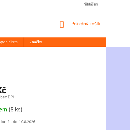
Přihlášení
NÁKUPNÍ
Prázdný košík
KOŠÍK
pecialista
Značky
Kč
 bez DPH
dem
(8 ks)
oručit do:
10.8.2026