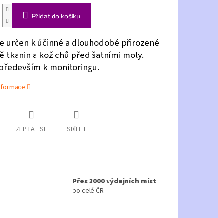
Přidat do košíku
je určen k účinné a dlouhodobé přirozené
ě tkanin a kožichů před šatními moly.
 především k monitoringu.
informace
ZEPTAT SE
SDÍLET
Přes 3000 výdejních míst
po celé ČR