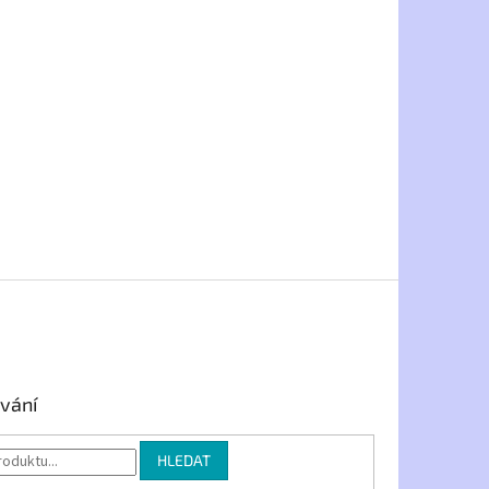
vání
HLEDAT