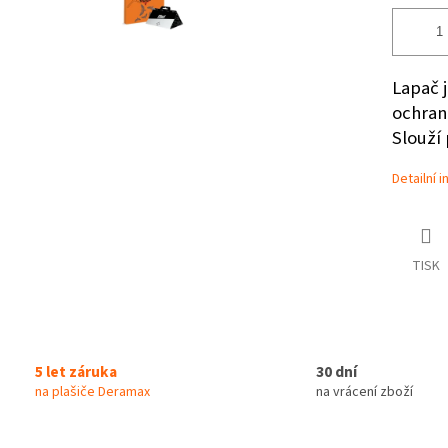
Lapač 
ochran
Slouží
Detailní 
TISK
5 let záruka
30 dní
na plašiče Deramax
na vrácení zboží