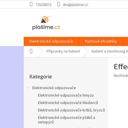
Přejít
776158573
stix@plasime.cz
na
obsah
Elektronické odpuzovače
Pachové ohradníky
Domů
Přípravky na hubení
Hubení a monitoring
P
Effe
o
Přeskočit
s
Průměr
Neohod
Kategorie
kategorie
t
hodnoce
r
produkt
Elektronické odpuzovače
a
je
Elektronické odpuzovače hmyzu
0,0
n
z
Elektronické odpuzovače hlodavců
n
5
í
Elektronické odpuzovače krtků, hryzců
hvězdič
p
Elektronické odpuzovače ptáků a
netopýrů
a