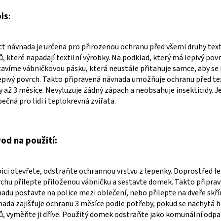
is
:
ct návnada je určena pro přirozenou ochranu před všemi druhy text
, které napadají textilní výrobky. Na podklad, který má lepivý povr
avíme vábničkovou pásku, která neustále přitahuje samce, aby se p
epivý povrch. Takto připravená návnada umožňuje ochranu před te
 až 3 měsíce. Nevyluzuje žádný zápach a neobsahuje insekticidy. J
ečná pro lidi i teplokrevná zvířata.
od na použití:
ici otevřete, odstraňte ochrannou vrstvu z lepenky. Doprostřed l
chu přilepte přiloženou vábničku a sestavte domek. Takto připra
adu postavte na police mezi oblečení, nebo přilepte na dveře skřín
ada zajišťuje ochranu 3 měsíce podle potřeby, pokud se nachytá 
, vyměňte ji dříve. Použitý domek odstraňte jako komunální odpa