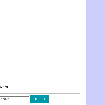
vání
HLEDAT