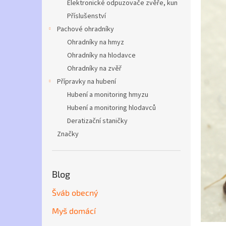
n
Elektronické odpuzovače zvěře, kun
e
Příslušenství
l
Pachové ohradníky
Ohradníky na hmyz
Ohradníky na hlodavce
Ohradníky na zvěř
Přípravky na hubení
Hubení a monitoring hmyzu
Hubení a monitoring hlodavců
Deratizační staničky
Značky
Blog
Šváb obecný
Myš domácí