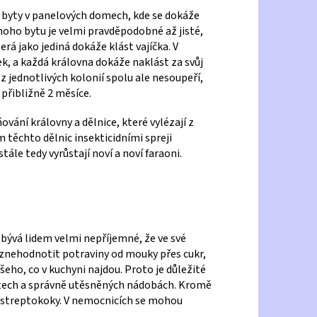
ji byty v panelových domech, kde se dokáže
noho bytu je velmi pravděpodobné až jisté,
erá jako jediná dokáže klást vajíčka. V
k, a každá královna dokáže naklást za svůj
 z jednotlivých kolonií spolu ale nesoupeří,
 přibližně 2 měsíce.
vání královny a dělnice, které vylézají z
m těchto dělnic insekticidními spreji
ále tedy vyrůstají noví a noví faraoni.
ývá lidem velmi nepříjemné, že ve své
znehodnotit potraviny od mouky přes cukr,
všeho, co v kuchyni najdou. Proto je důležité
ístech a správně utěsněných nádobách. Kromě
 streptokoky. V nemocnicích se mohou