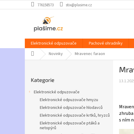
Přejít
776158573
stix@plasime.cz
na
obsah
Elektronické odpuzovače
Pachové ohradníky
Domů
Novinky
Mravenec faraon
P
Mra
o
Přeskočit
s
Kategorie
kategorie
13.1.202
t
r
Elektronické odpuzovače
a
Elektronické odpuzovače hmyzu
n
Mravene
Elektronické odpuzovače hlodavců
n
zhruba 
í
Elektronické odpuzovače krtků, hryzců
s ním 
p
Elektronické odpuzovače ptáků a
netopýrů
a