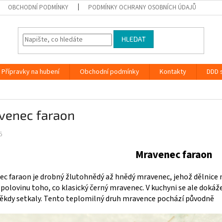
OBCHODNÍ PODMÍNKY
PODMÍNKY OCHRANY OSOBNÍCH ÚDAJŮ
HLEDAT
Přípravky na hubení
Obchodní podmínky
Kontakty
DDD s
venec faraon
5
Mravenec faraon
c faraon je drobný žlutohnědý až hnědý mravenec, jehož dělnice m
polovinu toho, co klasický černý mravenec. V kuchyni se ale dokáže 
někdy setkaly. Tento teplomilný druh mravence pochází původně