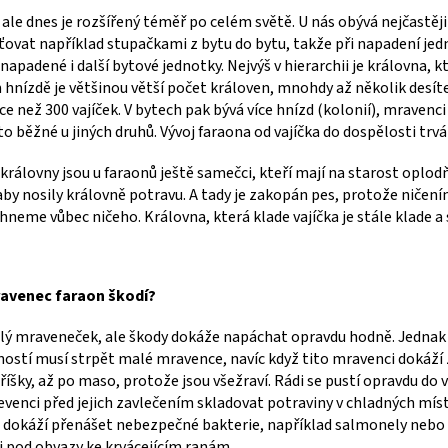
, ale dnes je rozšířený téměř po celém světě. U nás obývá nejčastě
ovat například stupačkami z bytu do bytu, takže při napadení jed
 napadené i další bytové jednotky. Nejvýš v hierarchii je královna, kt
hnízdě je většinou větší počet královen, mnohdy až několik desíte
íce než 300 vajíček. V bytech pak bývá více hnízd (kolonií), mravenci
 to běžné u jiných druhů. Vývoj faraona od vajíčka do dospělosti trvá
rálovny jsou u faraonů ještě samečci, kteří mají na starost oplodňo
aby nosily královně potravu. A tady je zakopán pes, protože ničení
neme vůbec ničeho. Královna, která klade vajíčka je stále klade a st
avenec faraon škodí?
ý mraveneček, ale škody dokáže napáchat opravdu hodně. Jednak b
stí musí strpět malé mravence, navíc když tito mravenci dokáží 
oříšky, až po maso, protože jsou všežraví. Rádi se pustí opravdu do 
evenci před jejich zavlečením skladovat potraviny v chladných m
 dokáží přenášet nebezpečné bakterie, například salmonely nebo
i pod obvazy ke krvácejícím ranám.