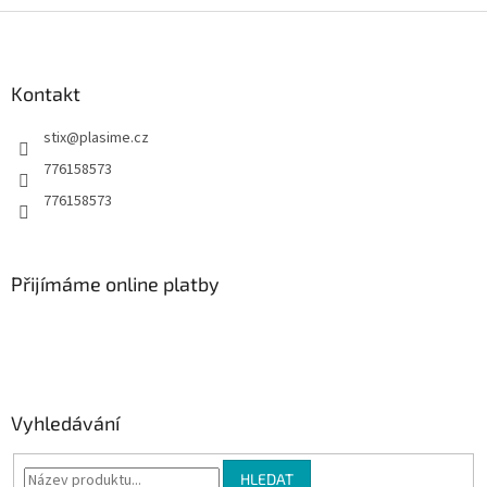
Z
á
p
a
Kontakt
t
stix
@
plasime.cz
í
776158573
776158573
Přijímáme online platby
Vyhledávání
HLEDAT