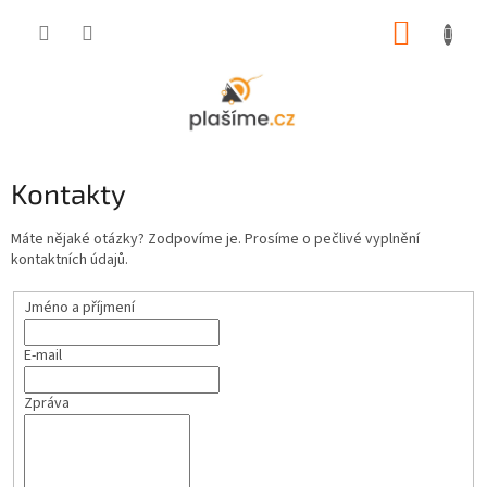
Přejít
NÁKUP
na
obsah
KOŠÍK
Kontakty
Máte nějaké otázky? Zodpovíme je. Prosíme o pečlivé vyplnění
kontaktních údajů.
Jméno a příjmení
E-mail
Zpráva