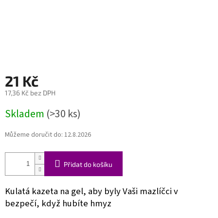
21 Kč
17,36 Kč bez DPH
Měrná
Skladem
(>30 ks)
cena:
Můžeme doručit do:
12.8.2026
Přidat do košíku
Kula
tá kazeta na gel, aby byly Vaši mazlíčci v
bezpečí, když hubíte hmyz