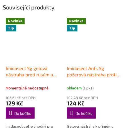
Související produkty
Novinka
Novinka
Tip
Tip
Imidasect 5g gelová
Imidasect Ants 5g
nástraha proti rusům a
požerová nástraha proti
švábům
mravencům
Momentálně nedostupné
Skladem
(12 ks)
106,61 Kč bez DPH
102,48 Kč bez DPH
129 Kč
124 Kč
Do košíku
Do košíku
Imidasect gel je vhodný pro
Gelová nástraha k přímému