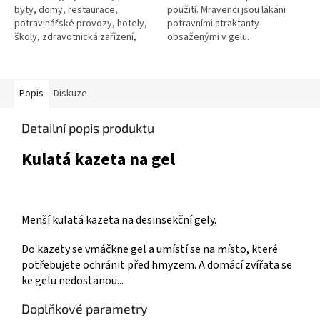
byty, domy, restaurace,
použití. Mravenci jsou lákáni
potravinářské provozy, hotely,
potravními atraktanty
školy, zdravotnická zařízení,
obsaženými v gelu.
sklady, průmyslové objekty i
jiné budovy. Účinně hubí
švábovitý...
Popis
Diskuze
Detailní popis produktu
Kulatá kazeta na gel
Menší kulatá kazeta na desinsekční gely.
Do kazety se vmáčkne gel a umístí se na místo, které
potřebujete ochránit před hmyzem. A domácí zvířata se
ke gelu nedostanou...
Doplňkové parametry