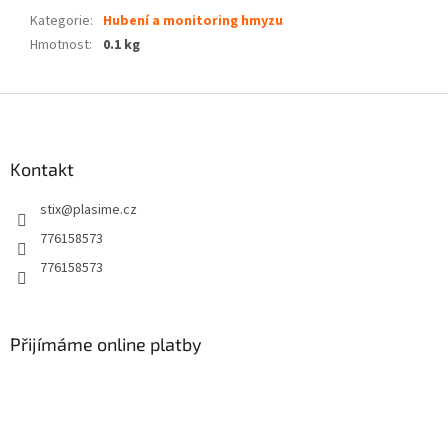
Kategorie
:
Hubení a monitoring hmyzu
Hmotnost
:
0.1 kg
Z
á
p
a
Kontakt
t
stix
@
plasime.cz
í
776158573
776158573
Přijímáme online platby