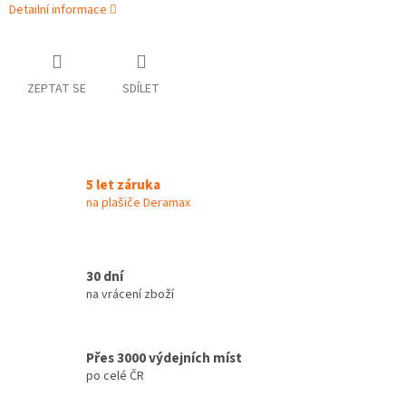
Detailní informace
ZEPTAT SE
SDÍLET
5 let záruka
na plašiče Deramax
30 dní
na vrácení zboží
Přes 3000 výdejních míst
po celé ČR