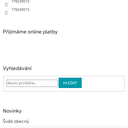
776158573
776158573
Přijímáme online platby
Vyhledávání
HLEDAT
Novinky
Šváb obecný