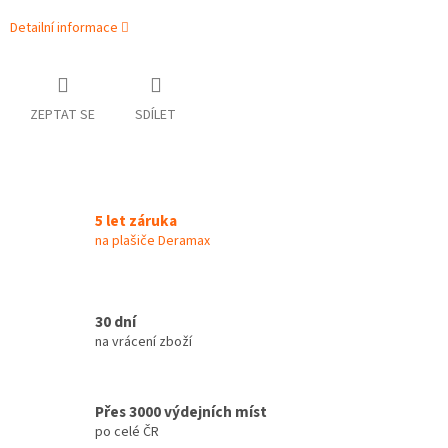
Detailní informace
ZEPTAT SE
SDÍLET
5 let záruka
na plašiče Deramax
30 dní
na vrácení zboží
Přes 3000 výdejních míst
po celé ČR