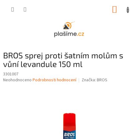
Přejít
NÁKUP
na
obsah
KOŠÍK
BROS sprej proti šatním molům s
vůní levandule 150 ml
3301007
Průměrné
Neohodnoceno
Podrobnosti hodnocení
Značka:
BROS
hodnocení
produktu
je
0,0
z
5
hvězdiček.