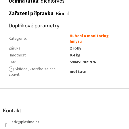
Účinná látka
: dichlorvos
Zařazení přípravku
: Biocid
Doplňkové parametry
Hubení a monitoring
Kategorie
:
hmyzu
Záruka
:
2 roky
Hmotnost
:
0.4 kg
EAN
:
5904517021976
?
Škůdce, kterého se chci
mol šatní
zbavit
:
Z
á
p
a
Kontakt
t
stix
@
plasime.cz
í