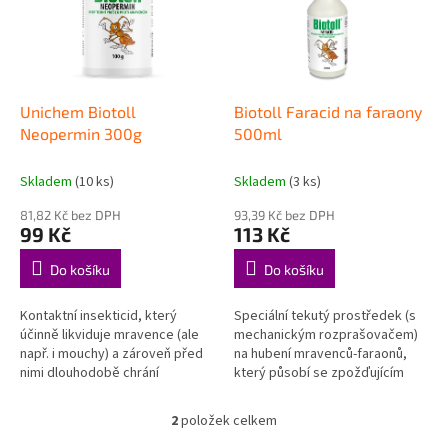
i
r
s
o
p
d
r
u
o
k
d
t
Unichem Biotoll
Biotoll Faracid na faraony
u
ů
Neopermin 300g
500ml
k
t
Skladem
(10 ks)
Skladem
(3 ks)
ů
81,82 Kč bez DPH
93,39 Kč bez DPH
99 Kč
113 Kč
Do košíku
Do košíku
Kontaktní insekticid, který
Speciální tekutý prostředek (s
účinně likviduje mravence (ale
mechanickým rozprašovačem)
např. i mouchy) a zároveň před
na hubení mravenců-faraonů,
nimi dlouhodobě chrání
který působí se zpožďujícím
prostory.
účinkem (zanášení přípravku do
hnízda).
2
položek celkem
O