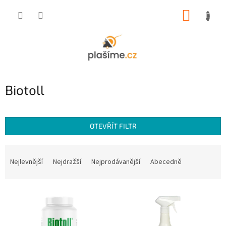
Přejít
NÁKUP
na
obsah
KOŠÍK
Biotoll
OTEVŘÍT FILTR
Ř
a
Nejlevnější
Nejdražší
Nejprodávanější
Abecedně
z
e
V
n
ý
í
p
p